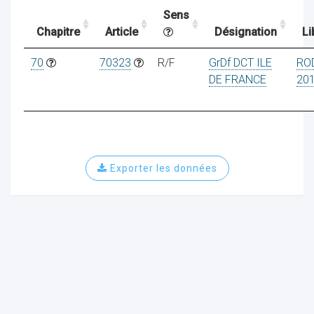
Sens
Chapitre
Article
Désignation
Li
ocaux
70
70323
R/F
GrDf DCT ILE
RO
DE FRANCE
20
Exporter les données
ociations