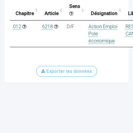
Sens
Chapitre
Article
Désignation
Li
ocaux
012
6218
D/F
Action Emploi
RE
Pole
CA
économique
Exporter les données
ociations