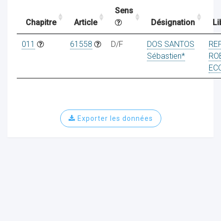
Sens
Chapitre
Article
Désignation
Li
ocaux
011
61558
D/F
DOS SANTOS
RE
Sébastien*
RO
EC
Exporter les données
ociations