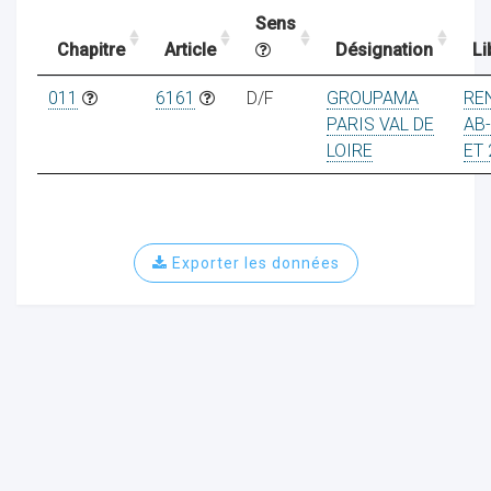
Sens
Chapitre
Article
Désignation
Li
ocaux
011
6161
D/F
GROUPAMA
RE
PARIS VAL DE
AB-
LOIRE
ET 
Exporter les données
ociations