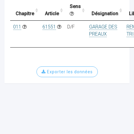
Sens
Chapitre
Article
Désignation
Li
ocaux
011
61551
D/F
GARAGE DES
RE
PREAUX
TR
Exporter les données
ociations