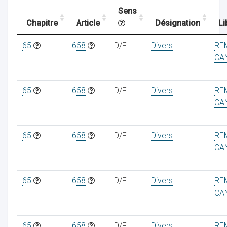
Sens
Chapitre
Article
Désignation
Li
ocaux
65
658
D/F
Divers
RE
CA
65
658
D/F
Divers
RE
CA
65
658
D/F
Divers
RE
CA
65
658
D/F
Divers
RE
ociations
CA
65
658
D/F
Divers
RE