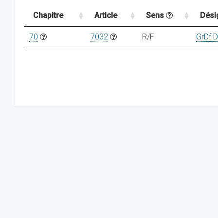
Chapitre
Article
Sens
Dési
70
7032
R/F
GrDf 