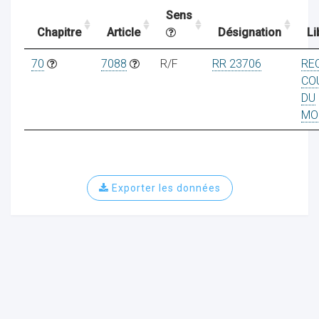
Sens
Chapitre
Article
Désignation
Li
ocaux
70
7088
R/F
RR 23706
RE
CO
DU
MO
Exporter les données
ociations