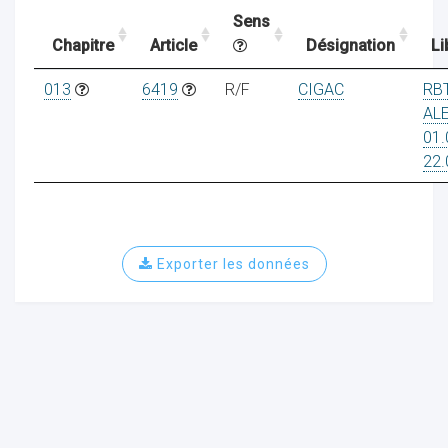
Sens
Chapitre
Article
Désignation
Li
ocaux
013
6419
R/F
CIGAC
RB
AL
01.
22.
Exporter les données
ociations