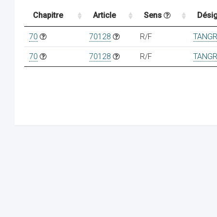
Chapitre
Article
Sens
Désig
70
70128
R/F
TANG
70
70128
R/F
TANG