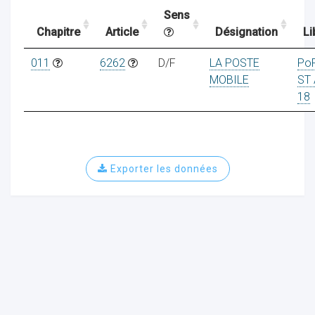
Sens
Chapitre
Article
Désignation
Li
ocaux
011
6262
D/F
LA POSTE
Po
MOBILE
ST 
18
Exporter les données
ociations