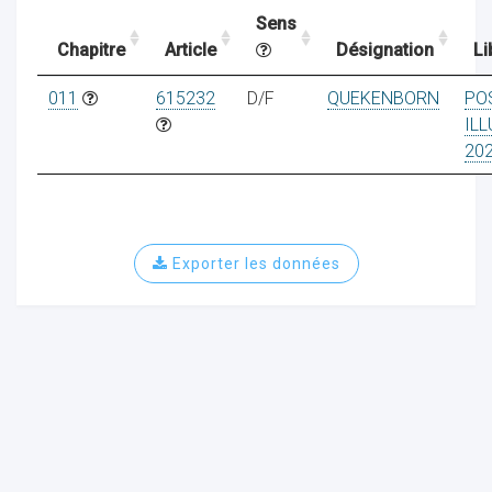
Sens
Chapitre
Article
Désignation
Li
ocaux
011
615232
D/F
QUEKENBORN
PO
IL
20
Exporter les données
ociations