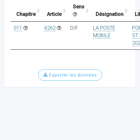
Sens
Chapitre
Article
Désignation
Li
ocaux
011
6262
D/F
LA POSTE
PO
MOBILE
ST
20
Exporter les données
ociations