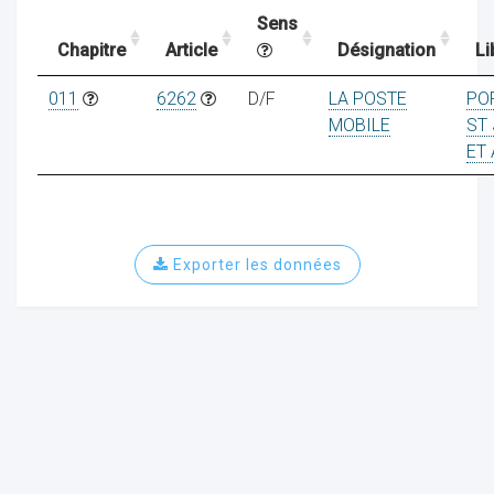
Sens
Chapitre
Article
Désignation
Li
ocaux
011
6262
D/F
LA POSTE
PO
MOBILE
ST 
ET
Exporter les données
ociations