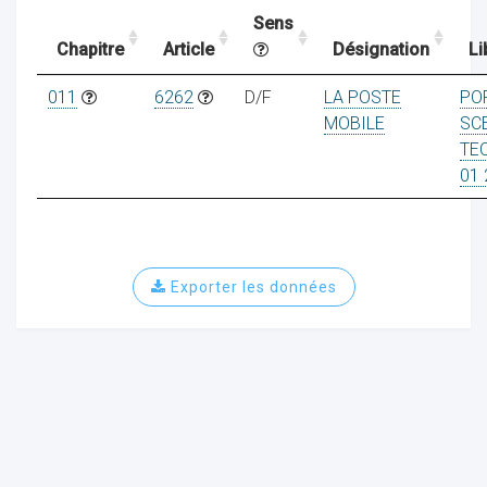
Sens
Chapitre
Article
Désignation
Li
ocaux
011
6262
D/F
LA POSTE
PO
MOBILE
SC
TE
01 
Exporter les données
ociations