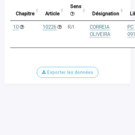
Sens
Chapitre
Article
Désignation
Li
ocaux
10
10226
R/I
CORREIA
PC
OLIVEIRA
09
Exporter les données
ociations