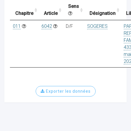
Sens
Chapitre
Article
Désignation
Li
ocaux
011
6042
D/F
SOGERES
PA
RE
FA
43
ma
20
Exporter les données
ociations