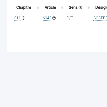
Chapitre
Article
Sens
Désign
011
6042
D/F
SOGER