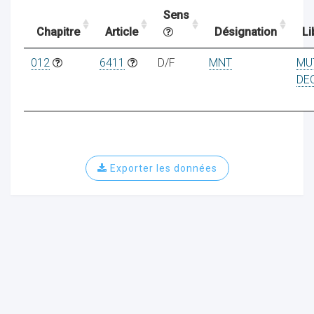
Sens
Chapitre
Article
Désignation
Li
ocaux
012
6411
D/F
MNT
MU
DE
Exporter les données
ociations