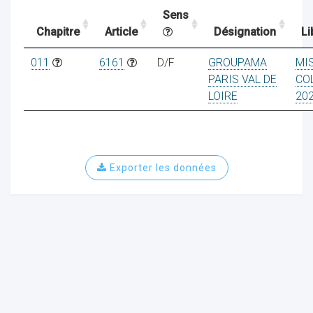
Sens
Chapitre
Article
Désignation
Li
ocaux
011
6161
D/F
GROUPAMA
MI
PARIS VAL DE
CO
LOIRE
20
Exporter les données
ociations