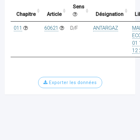
Sens
Chapitre
Article
Désignation
Li
ocaux
011
60621
D/F
ANTARGAZ
MA
EC
01 
12 
Exporter les données
ociations