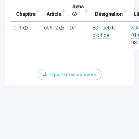
Sens
Chapitre
Article
Désignation
Li
ocaux
011
60612
D/F
EDF debits
MA
d'office
01 
08
Exporter les données
ociations