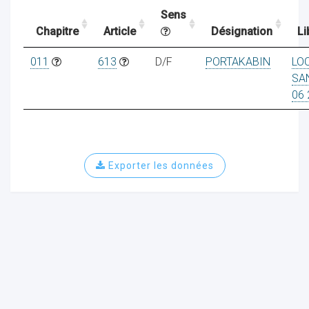
Sens
Chapitre
Article
Désignation
Li
ocaux
011
613
D/F
PORTAKABIN
LO
SA
06 
Exporter les données
ociations