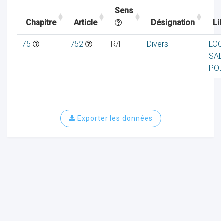
Sens
Chapitre
Article
Désignation
Li
ocaux
75
752
R/F
Divers
LO
SA
PO
Exporter les données
ociations