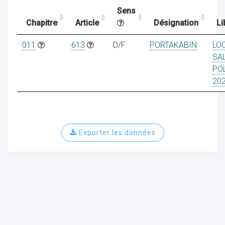
Sens
Chapitre
Article
Désignation
Li
ocaux
011
613
D/F
PORTAKABIN
LO
SA
POL
20
Exporter les données
ociations