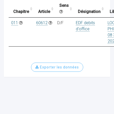
Sens
Chapitre
Article
Désignation
Li
ocaux
011
60612
D/F
EDF debits
LO
d'office
PHI
08 
20
Exporter les données
ociations