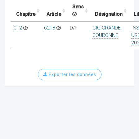
Sens
Chapitre
Article
Désignation
Li
ocaux
012
6218
D/F
CIG GRANDE
IN
COURONNE
UR
20
Exporter les données
ociations