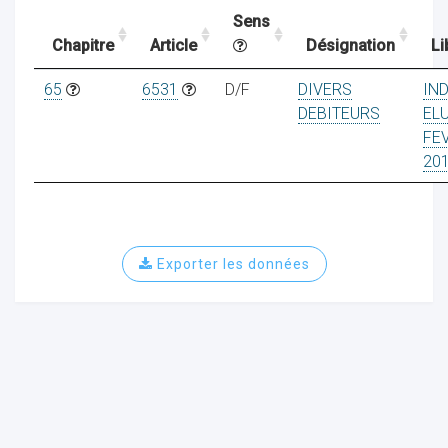
Sens
Chapitre
Article
Désignation
Li
ocaux
65
6531
D/F
DIVERS
IN
DEBITEURS
EL
FE
20
Exporter les données
ociations