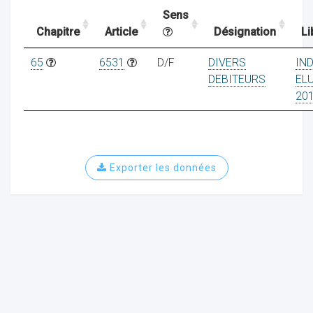
Sens
Chapitre
Article
Désignation
Li
ocaux
65
6531
D/F
DIVERS
IN
DEBITEURS
EL
20
Exporter les données
ociations