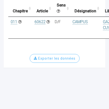
Sens
Chapitre
Article
Désignation
Li
ocaux
011
60622
D/F
CAMPUS
GA
CU
Exporter les données
ociations