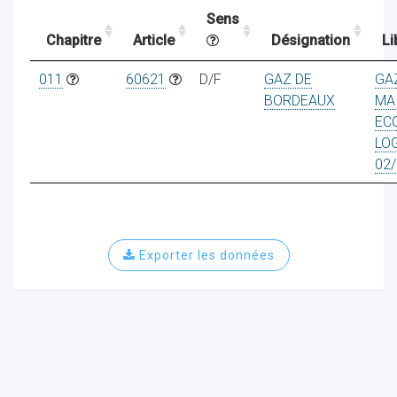
Sens
Chapitre
Article
Désignation
Li
ocaux
011
60621
D/F
GAZ DE
GA
BORDEAUX
MA
EC
LO
02/
Exporter les données
ociations