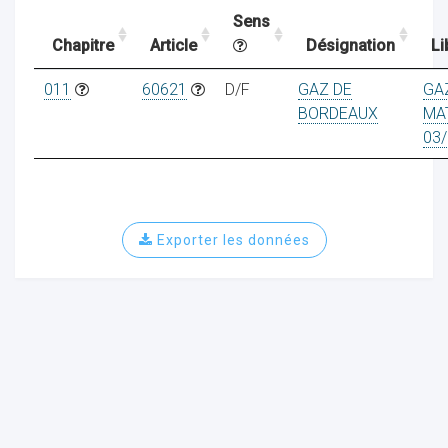
Sens
Chapitre
Article
Désignation
Li
ocaux
011
60621
D/F
GAZ DE
GA
BORDEAUX
MA
03/
Exporter les données
ociations