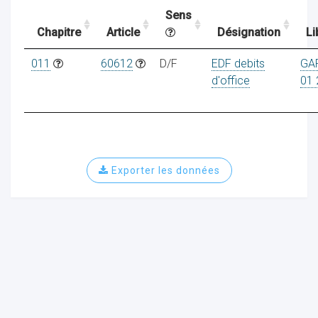
Sens
Chapitre
Article
Désignation
Li
ocaux
011
60612
D/F
EDF debits
GA
d'office
01 
Exporter les données
ociations