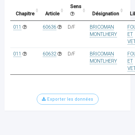
Sens
Chapitre
Article
Désignation
Li
ocaux
011
60636
D/F
BRICOMAN
FO
MONTLHERY
ET
VE
011
60632
D/F
BRICOMAN
FO
MONTLHERY
ET
VE
Exporter les données
ociations