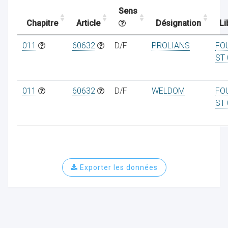
Sens
Chapitre
Article
Désignation
Li
ocaux
011
60632
D/F
PROLIANS
FO
ST 
011
60632
D/F
WELDOM
FO
ST 
Exporter les données
ociations