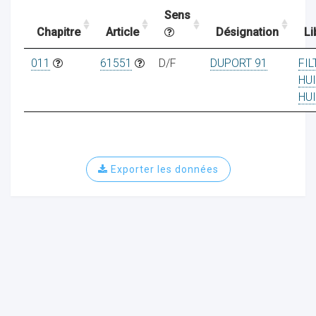
Sens
Chapitre
Article
Désignation
Li
ocaux
011
61551
D/F
DUPORT 91
FIL
HUI
HUI
Exporter les données
ociations