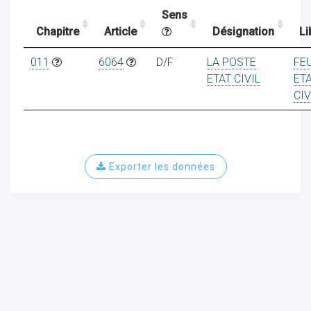
Sens
Chapitre
Article
Désignation
Li
ocaux
011
6064
D/F
LA POSTE
FE
ETAT CIVIL
ET
CIV
Exporter les données
ociations