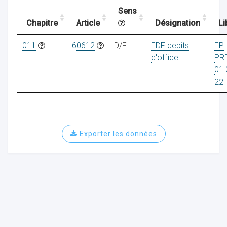
Sens
Chapitre
Article
Désignation
Li
ocaux
011
60612
D/F
EDF debits
EP
d'office
PR
01 
22
Exporter les données
ociations