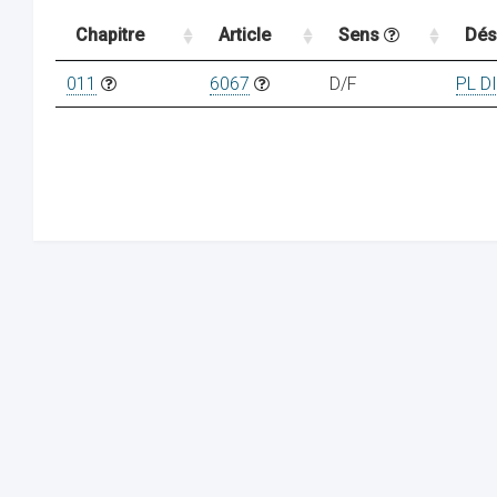
Chapitre
Article
Sens
Dés
011
6067
D/F
PL D