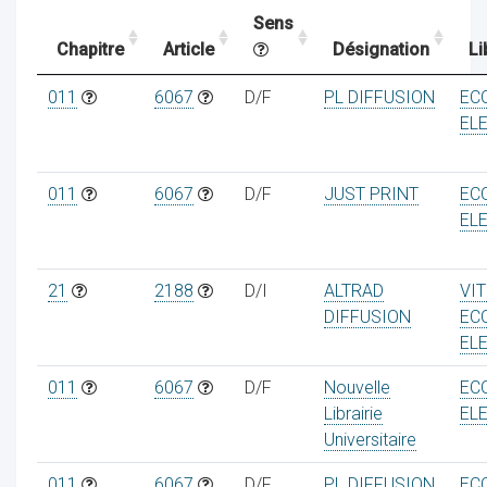
Sens
Chapitre
Article
Désignation
Li
ocaux
011
6067
D/F
PL DIFFUSION
EC
EL
011
6067
D/F
JUST PRINT
EC
EL
21
2188
D/I
ALTRAD
VI
DIFFUSION
EC
EL
011
6067
D/F
Nouvelle
EC
ociations
Librairie
EL
Universitaire
011
6067
D/F
PL DIFFUSION
EC