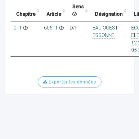
Sens
Chapitre
Article
Désignation
Li
ocaux
011
60611
D/F
EAU OUEST
EC
ESSONNE
EL
12 
05 
Exporter les données
ociations