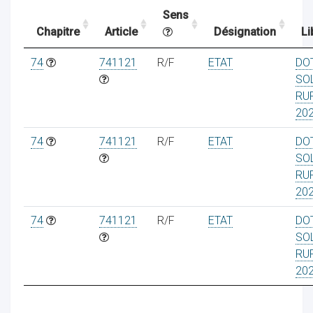
Sens
Chapitre
Article
Désignation
Li
ocaux
74
741121
R/F
ETAT
DO
SO
RU
20
74
741121
R/F
ETAT
DO
SO
RU
20
74
741121
R/F
ETAT
DO
SO
RU
ociations
20