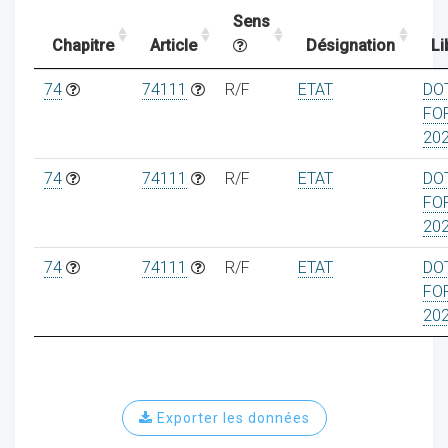
Sens
Chapitre
Article
Désignation
Li
ocaux
74
74111
R/F
ETAT
DO
FO
20
74
74111
R/F
ETAT
DO
FO
20
74
74111
R/F
ETAT
DO
FO
20
ociations
Exporter les données