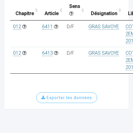
Sens
Chapitre
Article
Désignation
Li
ocaux
012
6411
D/F
GRAS SAVOYE
CO
2E
20
012
6413
D/F
GRAS SAVOYE
CO
2E
20
Exporter les données
ociations