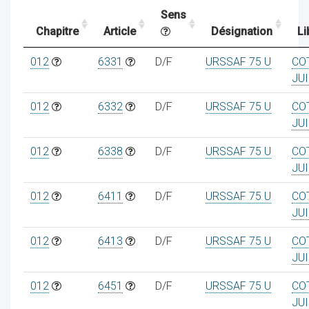
Sens
Chapitre
Article
Désignation
Li
ocaux
012
6331
D/F
URSSAF 75 U
CO
JUI
012
6332
D/F
URSSAF 75 U
CO
JUI
012
6338
D/F
URSSAF 75 U
CO
JUI
012
6411
D/F
URSSAF 75 U
CO
JUI
012
6413
D/F
URSSAF 75 U
CO
JUI
ociations
012
6451
D/F
URSSAF 75 U
CO
JUI