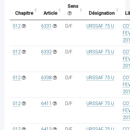
Sens
Chapitre
Article
Désignation
Li
ocaux
012
6331
D/F
URSSAF 75 U
CO
FE
20
012
6332
D/F
URSSAF 75 U
CO
FE
20
012
6338
D/F
URSSAF 75 U
CO
FE
20
012
6411
D/F
URSSAF 75 U
CO
ociations
FE
20
012
6413
D/F
URSSAF 75 U
CO