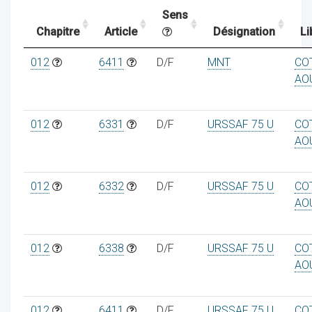
Sens
Chapitre
Article
Désignation
Li
ocaux
012
6411
D/F
MNT
CO
AO
012
6331
D/F
URSSAF 75 U
CO
AO
012
6332
D/F
URSSAF 75 U
CO
AO
012
6338
D/F
URSSAF 75 U
CO
ociations
AO
012
6411
D/F
URSSAF 75 U
CO