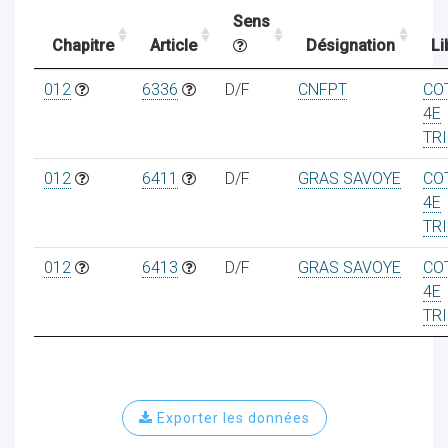
Sens
Chapitre
Article
Désignation
Li
ocaux
012
6336
D/F
CNFPT
CO
4E
TR
012
6411
D/F
GRAS SAVOYE
CO
4E
TR
012
6413
D/F
GRAS SAVOYE
CO
4E
TR
ociations
Exporter les données