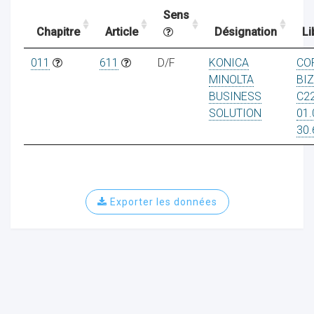
Sens
Chapitre
Article
Désignation
Li
ocaux
011
611
D/F
KONICA
CO
MINOLTA
BI
BUSINESS
C2
SOLUTION
01.
30.
Exporter les données
ociations