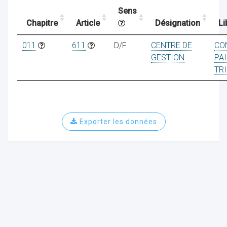
Sens
Chapitre
Article
Désignation
Li
ocaux
011
611
D/F
CENTRE DE
CO
GESTION
PAI
TR
Exporter les données
ociations